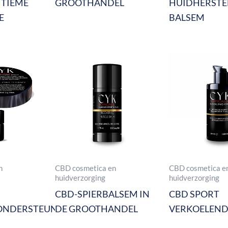
NTIEME
GROOTHANDEL
HUIDHERSTE
E
BALSEM
n
CBD cosmetica en
CBD cosmetica e
huidverzorging
huidverzorging
CBD-SPIERBALSEM IN
CBD SPORT
ONDERSTEUNENDE
DE GROOTHANDEL
VERKOELEND