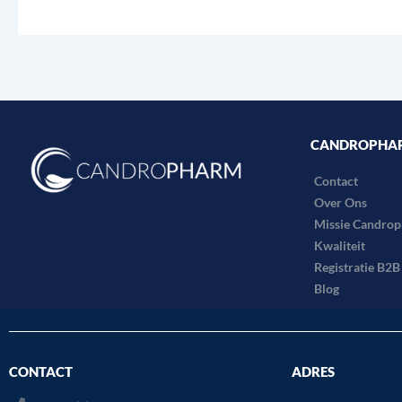
CANDROPHA
Contact
Over Ons
Missie Candro
Kwaliteit
Registratie B2
Blog
CONTACT
ADRES