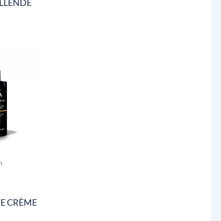
LLENDE
n
E CRÈME