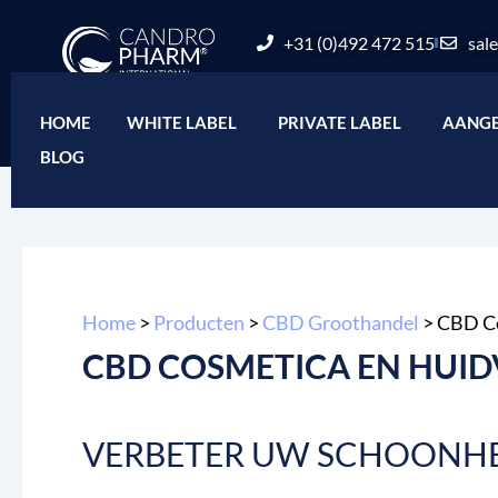
Ga
de
+31 (0)492 472 515
sal
naar
inhoud
inhoud
White Label openen
Open Privat
HOME
WHITE LABEL
PRIVATE LABEL
AANGE
BLOG
Home
>
Producten
>
CBD Groothandel
>
CBD Co
CBD COSMETICA EN HUI
VERBETER UW SCHOONHEI