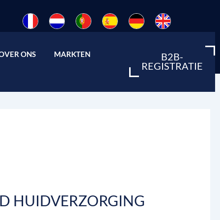
Over ons openen
Open markten
OVER ONS
MARKTEN
B2B-
REGISTRATIE
BD HUIDVERZORGING