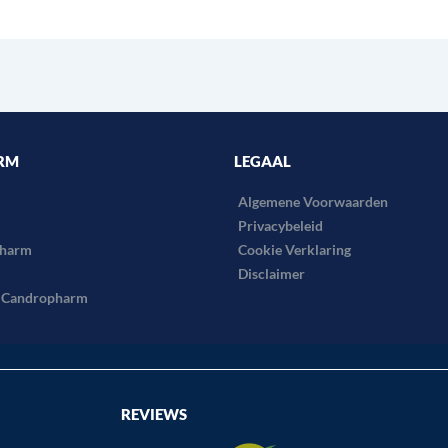
RM
LEGAAL
Algemene Voorwaarden
Privacybeleid
pharm
Cookie Verklaring
Disclaimer
B Candropharm
REVIEWS