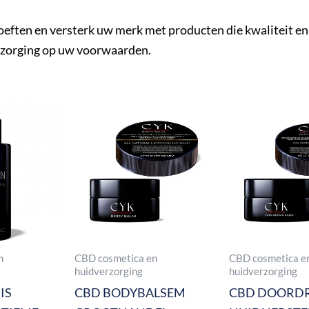
ten en versterk uw merk met producten die kwaliteit en 
rzorging op uw voorwaarden.
n
CBD cosmetica en
CBD cosmetica e
huidverzorging
huidverzorging
IS
CBD BODYBALSEM
CBD DOORD