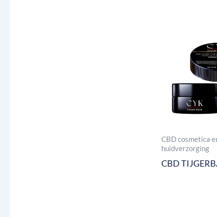
CBD cosmetica e
huidverzorging
CBD TIJGER