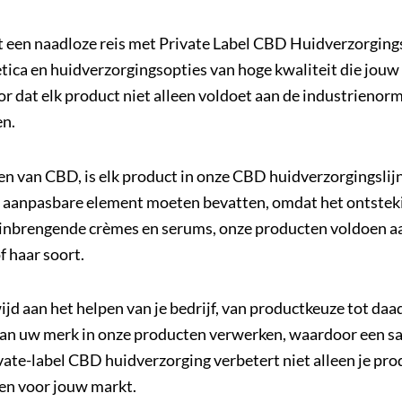
 een naadloze reis met Private Label CBD Huidverzorging
tica en huidverzorgingsopties van hoge kwaliteit die jou
 dat elk product niet alleen voldoet aan de industrienorm
en.
en van CBD, is elk product in onze CBD huidverzorgingsli
dit aanpasbare element moeten bevatten, omdat het ontst
tinbrengende crèmes en serums, onze producten voldoen aa
of haar soort.
 aan het helpen van je bedrijf, van productkeuze tot daa
 van uw merk in onze producten verwerken, waardoor een 
vate-label CBD huidverzorging verbetert niet alleen je produ
en voor jouw markt.