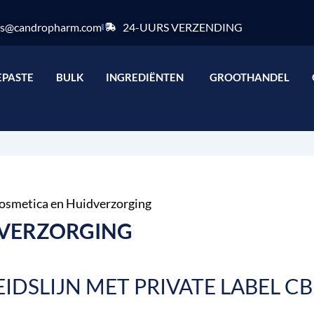
es@candropharm.com
24-UURS VERZENDING
e label
Open ingrediënten
PASTE
BULK
INGREDIËNTEN
GROOTHANDEL
smetica en Huidverzorging
DVERZORGING
DSLIJN MET PRIVATE LABEL C